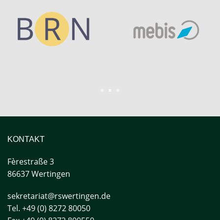
1
2
3
KONTAKT
Fèrestraße
3
86637 Wertingen
sekretariat@rswertingen.de
Tel. +49 (0) 8272 80050