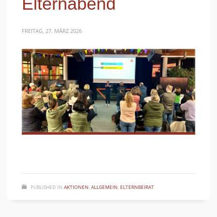
Elternabend
FREITAG, 27. MÄRZ 2026
PUBLISHED IN
AKTIONEN
,
ALLGEMEIN
,
ELTERNBEIRAT