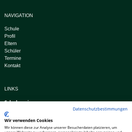
NAVIGATION
Schule
Profil
Eltern
Schüler
Termine
Kontakt
LINKS
Schulverein
Datenschutzbestimmungen
www.schulverein-rs-wertingen.de
Wir verwenden Cookies
DISTEL-Schülerzeitung
Wir können diese zur Analyse unserer Besucherdaten platzieren, um
www.distel.online