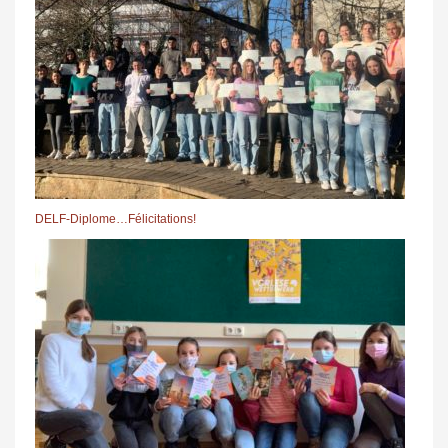
DELF-Diplome…Félicitations!