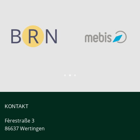
1
2
3
KONTAKT
Fèrestraße
3
86637 Wertingen