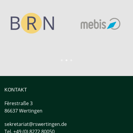
1
2
3
KONTAKT
Fèrestraße
3
86637 Wertingen
sekretariat@rswertingen.de
Tel. +49 (0) 8272 80050